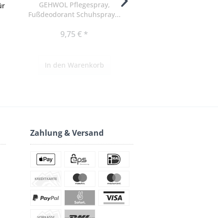
GEHWOL Pflegespray,
GEHWOL Zehenschutz
ür
Fußdeodorant Schuhspray...
Zehenpolster,..
9,75 € *
6,85 € *
In den
Warenkorb
In den
Warenko
Zahlung & Versand