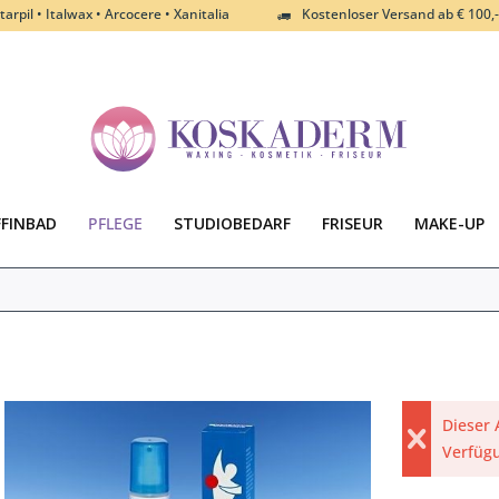
tarpil • Italwax • Arcocere • Xanitalia
Kostenloser Versand ab € 100,-
FFINBAD
PFLEGE
STUDIOBEDARF
FRISEUR
MAKE-UP
Dieser 
Verfüg