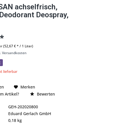
AN achselfrisch,
 Deodorant Deospray,
 *
er (52,67 € * / 1 Liter)
l. Versandkosten
t
t lieferbar
en
Merken
m Artikel?
Bewerten
GEH-202020800
Eduard Gerlach GmbH
0,18 kg