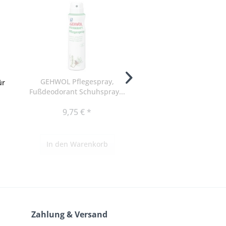
GEHWOL Pflegespray,
GEHWOL Zehenschutz
ür
Fußdeodorant Schuhspray...
Zehenpolster,..
9,75 € *
6,85 € *
In den
Warenkorb
In den
Warenko
Zahlung & Versand