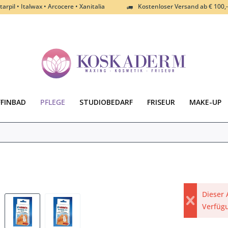
tarpil • Italwax • Arcocere • Xanitalia
Kostenloser Versand ab € 100,-
FFINBAD
PFLEGE
STUDIOBEDARF
FRISEUR
MAKE-UP
Dieser 
Verfüg