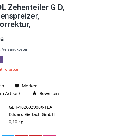
 Zehenteiler G D,
enspreizer,
orrektur,
 *
l. Versandkosten
t
t lieferbar
en
Merken
m Artikel?
Bewerten
GEH-102692900X-FBA
Eduard Gerlach GmbH
0,10 kg