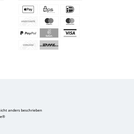
cht anders beschrieben
re®