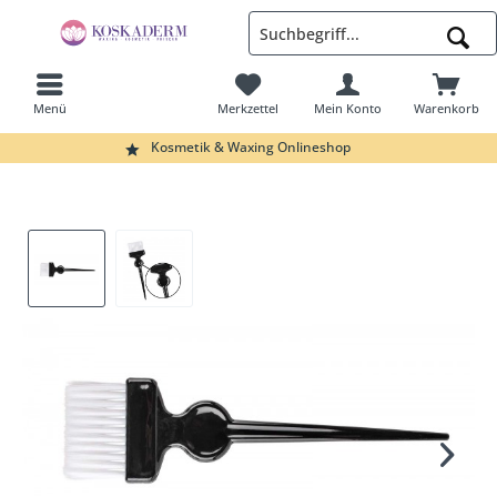
Menü
Merkzettel
Mein Konto
Warenkorb
Suchen
Kosmetik & Waxing Onlineshop