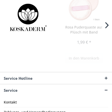
Rosa Puderquaste aus
Plüsch mit Band
Kosmetex,...
1,99 € *
In den
Warenkorb
Service Hotline
Service
Kontakt