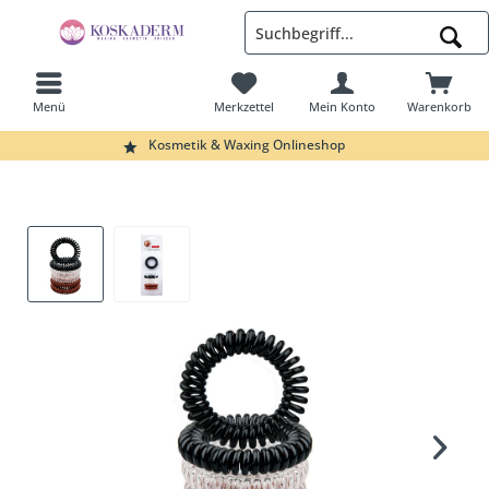
Menü
Merkzettel
Mein Konto
Warenkorb
Suchen
Kosmetik & Waxing Onlineshop