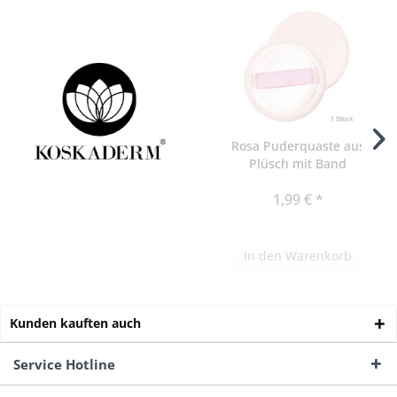
Rosa Puderquaste aus
Plüsch mit Band
Kosmetex,...
1,99 € *
In den
Warenkorb
Kunden kauften auch
Service Hotline