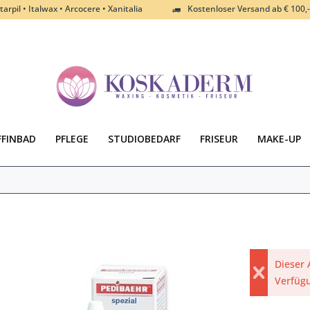
tarpil • Italwax • Arcocere • Xanitalia
Kostenloser Versand ab € 100,-
FFINBAD
PFLEGE
STUDIOBEDARF
FRISEUR
MAKE-UP
Dieser 
Verfüg