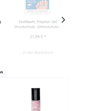
PediBaehr Polymer Gel
d
PediBaehr Polymer
Druckschutz, Zehenschutz...
Ballenschale unbedec
21,99 € *
13,10 € *
In den
Warenkorb
In den
Warenko
en