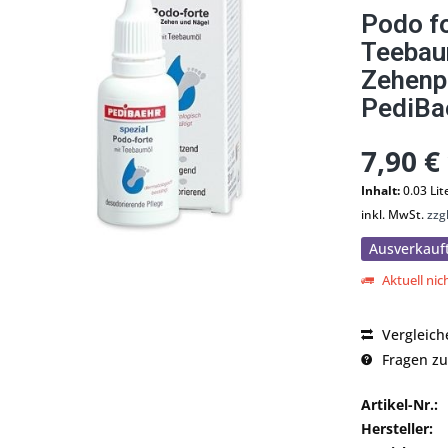
Podo fo
Teebau
Zehenpf
PediBa
7,90 €
Inhalt:
0.03 Lit
inkl. MwSt.
zzg
Ausverkauf
Aktuell nich
Vergleich
Fragen zu
Artikel-Nr.:
Hersteller: