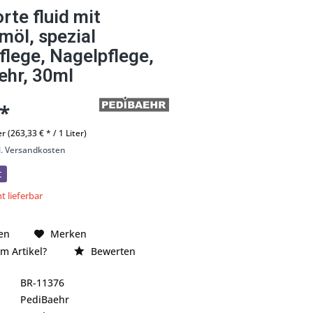
rte fluid mit
möl, spezial
lege, Nagelpflege,
ehr, 30ml
 *
er (263,33 € * / 1 Liter)
l. Versandkosten
t
t lieferbar
en
Merken
m Artikel?
Bewerten
BR-11376
PediBaehr