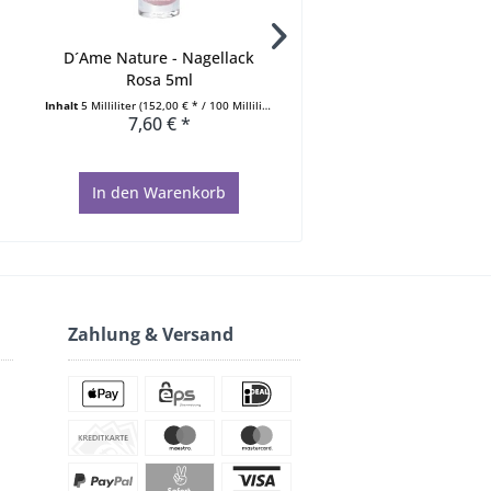
D´Ame Nature - Nagellack
5mm Schneide Hautza
Rosa 5ml
Nagelhautzange aus.
Inhalt
5 Milliliter
(152,00 € * / 100 Milliliter)
7,60 € *
9,98 € *
In den
Warenkorb
In den
Warenkorb
Zahlung & Versand