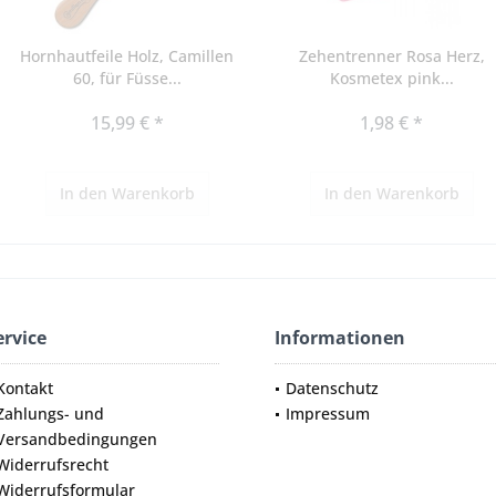
Hornhautfeile Holz, Camillen
Zehentrenner Rosa Herz,
60, für Füsse...
Kosmetex pink...
15,99 € *
1,98 € *
In den
Warenkorb
In den
Warenkorb
ervice
Informationen
Kontakt
Datenschutz
Zahlungs- und
Impressum
Versandbedingungen
Widerrufsrecht
Widerrufsformular