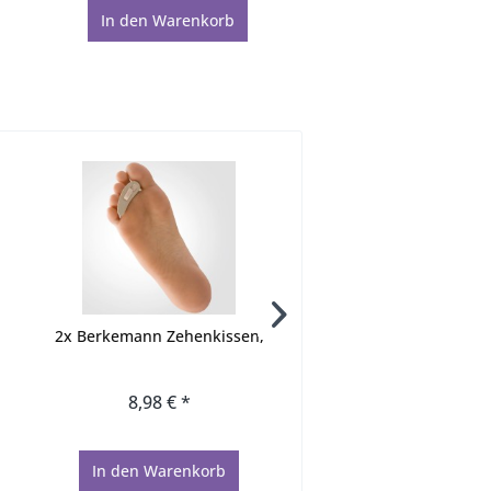
In den
Warenkorb
In den
Warenko
2x Berkemann Zehenkissen,
3x Mix Zehenbinde Rin
4meter, Kosmetex..
8,98 € *
9,95 € *
In den
Warenkorb
In den
Warenkorb