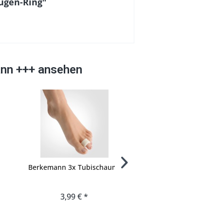
ugen-Ring"
ann +++ ansehen
Berkemann 3x Tubischaum,
Berkemann 2x Zehens
Para,
3,99 € *
4,99 € *