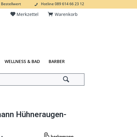
 Bestellwert
Hotline 089 614 66 23 12
Merkzettel
Warenkorb
WELLNESS & BAD
BARBER
ann Hühneraugen-