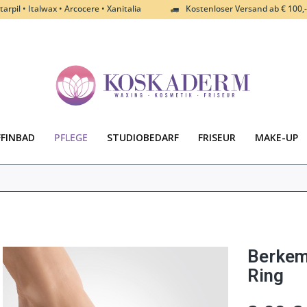
tarpil • Italwax • Arcocere • Xanitalia
Kostenloser Versand ab € 100,-
FFINBAD
PFLEGE
STUDIOBEDARF
FRISEUR
MAKE-UP
Berkem
Ring