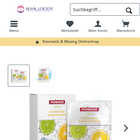
Menü
Merkzettel
Mein Konto
Warenkorb
Suchen
Kosmetik & Waxing Onlineshop