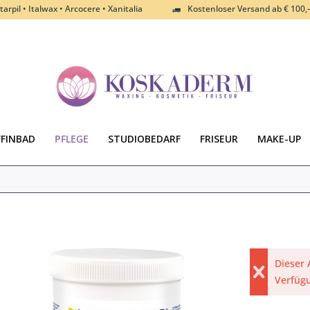
tarpil • Italwax • Arcocere • Xanitalia
Kostenloser Versand ab € 100,-
FFINBAD
PFLEGE
STUDIOBEDARF
FRISEUR
MAKE-UP
Dieser 
Verfüg