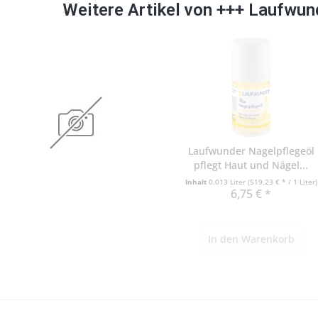
Weitere Artikel von +++ Laufwun
Laufwunder Nagelpflegeöl
pflegt Haut und Nägel...
Inhalt
0.013 Liter
(519,23 € * / 1 Liter)
6,75 € *
In den
Warenkorb