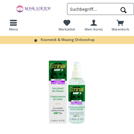
Menü
Merkzettel
Mein Konto
Warenkorb
Suchen
Kosmetik & Waxing Onlineshop