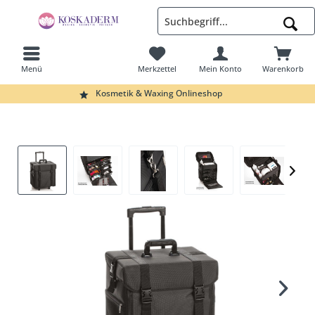
Menü
Merkzettel
Mein Konto
Warenkorb
Suchen
Kosmetik & Waxing Onlineshop