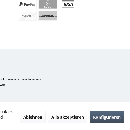
cht anders beschrieben
re®
ookies,
Ablehnen
Alle akzeptieren
Konfigurieren
nd