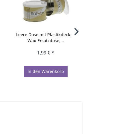
Leere Dose mit Plastikdeckel,
Kosmetex 4 Stück Filz
Wax Ersatzdose,...
Ringe 4 cm,...
1,99 € *
3,65 € *
In den
Warenkorb
In den
Warenko