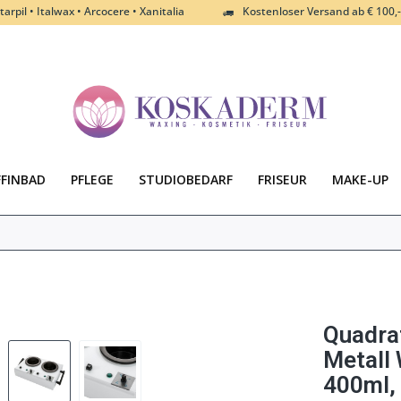
tarpil • Italwax • Arcocere • Xanitalia
Kostenloser Versand ab € 100,-
FFINBAD
PFLEGE
STUDIOBEDARF
FRISEUR
MAKE-UP
Quadra
Metall
400ml,