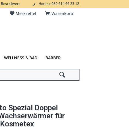
 Bestellwert
Hotline 089 614 66 23 12
Merkzettel
Warenkorb
WELLNESS & BAD
BARBER
to Spezial Doppel
 Wachserwärmer für
 Kosmetex