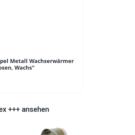
ppel Metall Wachserwärmer
osen, Wachs"
ex +++ ansehen