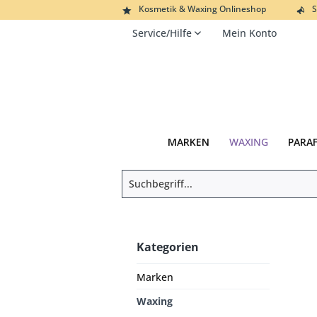
Kosmetik & Waxing Onlineshop
S
Service/Hilfe
Mein Konto
MARKEN
WAXING
PARA
Kategorien
Marken
Waxing