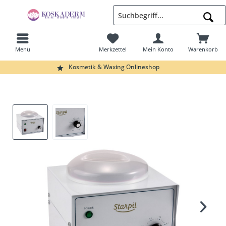
Menü
Merkzettel
Mein Konto
Warenkorb
Suchen
Kosmetik & Waxing Onlineshop