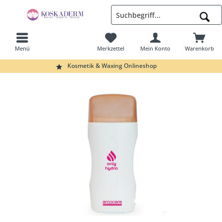
Menü
Merkzettel
Mein Konto
Warenkorb
Suchen
Kosmetik & Waxing Onlineshop