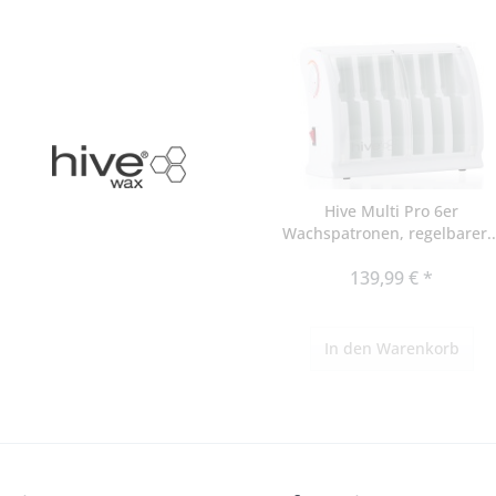
Hive Multi Pro 6er
Wachspatronen, regelbarer..
139,99 € *
In den
Warenkorb