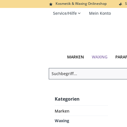
Kosmetik & Waxing Onlineshop
S
Service/Hilfe
Mein Konto
MARKEN
WAXING
PARA
Kategorien
Marken
Waxing