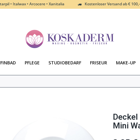
tarpil • Italwax • Arcocere • Xanitalia
Kostenloser Versand ab € 100,-
FFINBAD
PFLEGE
STUDIOBEDARF
FRISEUR
MAKE-UP
Deckel 
Mini W