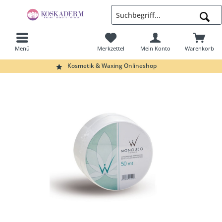
Menü
Merkzettel
Mein Konto
Warenkorb
Suchen
Kosmetik & Waxing Onlineshop