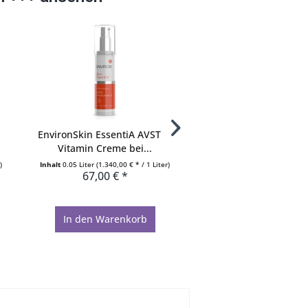
EnvironSkin EssentiA AVST 3,
Environ SkinEssentiA
Vitamin Creme bei...
Vitamin Creme bei
)
Inhalt
0.05 Liter
(1.340,00 € * / 1 Liter)
Inhalt
0.05 Liter
(1.340,00 € *
67,00 € *
67,00 € *
In den
Warenkorb
In den
Warenko