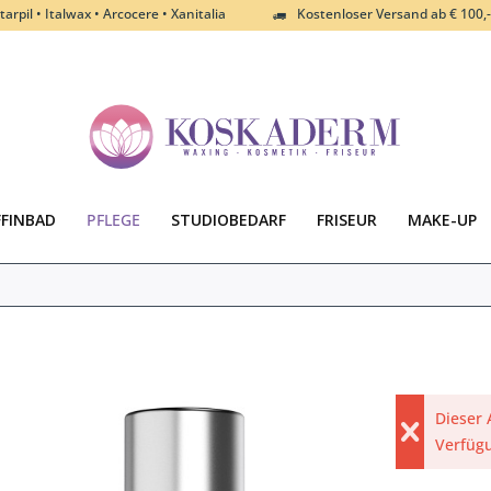
tarpil • Italwax • Arcocere • Xanitalia
Kostenloser Versand ab € 100,-
FFINBAD
PFLEGE
STUDIOBEDARF
FRISEUR
MAKE-UP
Dieser 
Verfüg