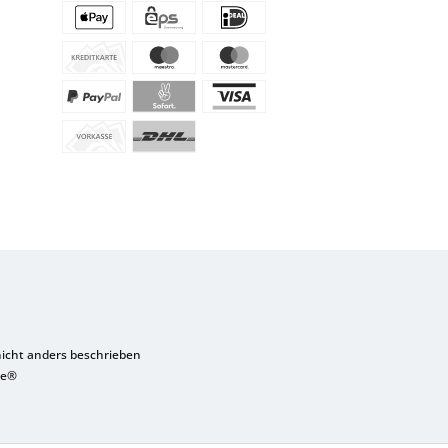
cht anders beschrieben
re®