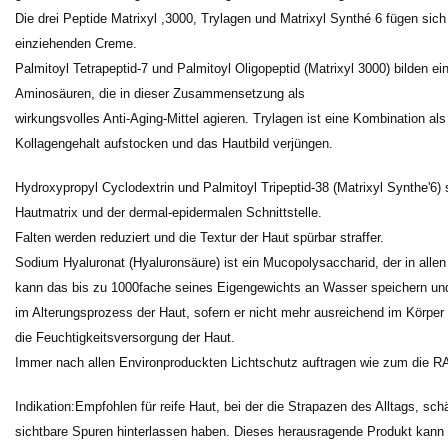
Die drei Peptide Matrixyl ,3000, Trylagen und Matrixyl Synthé 6 fügen sic
einziehenden Creme.
Palmitoyl Tetrapeptid-7 und Palmitoyl Oligopeptid (Matrixyl 3000) bilden ei
Aminosäuren, die in dieser Zusammensetzung als
wirkungsvolles Anti-Aging-Mittel agieren. Trylagen ist eine Kombination al
Kollagengehalt aufstocken und das Hautbild verjüngen.
Hydroxypropyl Cyclodextrin und Palmitoyl Tripeptid-38 (Matrixyl Synthe'6)
Hautmatrix und der dermal-epidermalen Schnittstelle.
Falten werden reduziert und die Textur der Haut spürbar straffer.
Sodium Hyaluronat (Hyaluronsäure) ist ein Mucopolysaccharid, der in alle
kann das bis zu 1000fache seines Eigengewichts an Wasser speichern und s
im Alterungsprozess der Haut, sofern er nicht mehr ausreichend im Körper 
die Feuchtigkeitsversorgung der Haut.
Immer nach allen Environproduckten Lichtschutz auftragen wie zum die R
Indikation:Empfohlen für reife Haut, bei der die Strapazen des Alltags, sc
sichtbare Spuren hinterlassen haben. Dieses herausragende Produkt kann