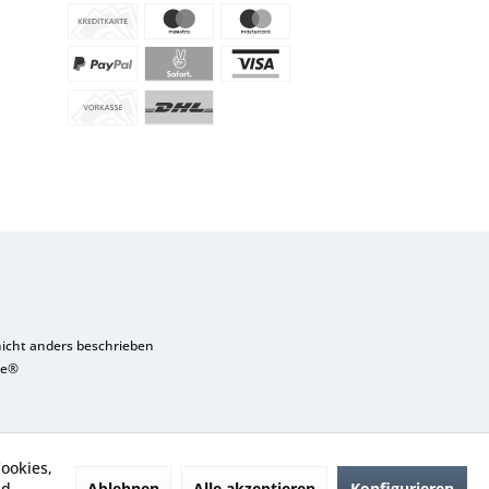
cht anders beschrieben
re®
ookies,
Ablehnen
Alle akzeptieren
Konfigurieren
nd