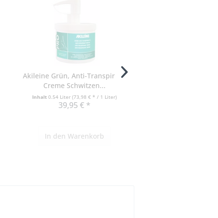
Akileine Grün, Anti-Transpirant
Akildia Fuß-Badeöl, F
Creme Schwitzen...
Pflege für...
Inhalt
0.54 Liter
(73,98 € * / 1 Liter)
Inhalt
150 Milliliter
(7,53 € * / 1
39,95 € *
11,29 € *
In den
Warenkorb
In den
Warenko