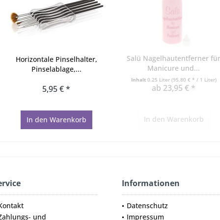
Salü Nagelhautentferner fü
Horizontale Pinselhalter,
Manicure und...
Pinselablage,...
Inhalt
0.25 Liter
(95,80 € * / 1 Liter)
ab 23,95 € *
5,95 € *
In den
Warenkorb
In den
Warenkorb
ervice
Informationen
Kontakt
Datenschutz
Zahlungs- und
Impressum