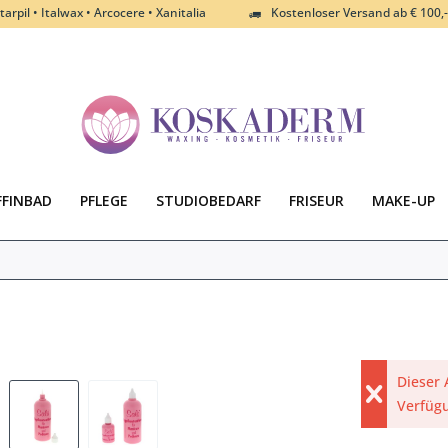
tarpil • Italwax • Arcocere • Xanitalia
Kostenloser Versand ab € 100,-
FFINBAD
PFLEGE
STUDIOBEDARF
FRISEUR
MAKE-UP
Dieser 
Verfüg