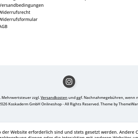
Versandbedingungen
Widerrufsrecht
Widerrufsformular
AGB
zl. Mehrwertsteuer zzgl.
Versandkosten
und ggf. Nachnahmegebühren, wenn ni
2026 Koskaderm GmbH Onlineshop - All Rights Reserved. Theme by
ThemeWa
b der Website erforderlich sind und stets gesetzt werden. Andere C
irektwerbung dienen oder die Interaktion mit anderen Websites u