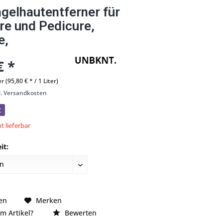
gelhautentferner für
re und Pedicure,
e,
€ *
er (95,80 € * / 1 Liter)
l. Versandkosten
t
t lieferbar
it:
en
Merken
m Artikel?
Bewerten