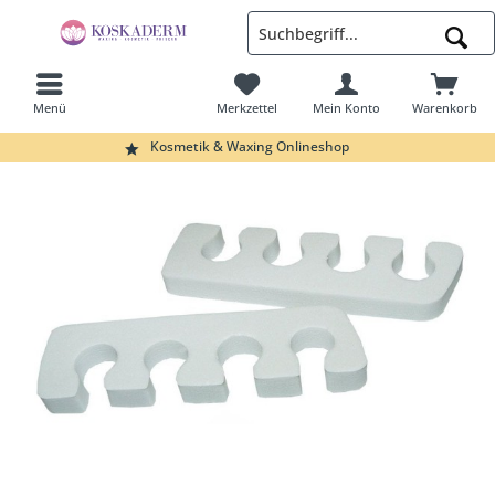
Menü
Merkzettel
Mein Konto
Warenkorb
Suchen
Kosmetik & Waxing Onlineshop