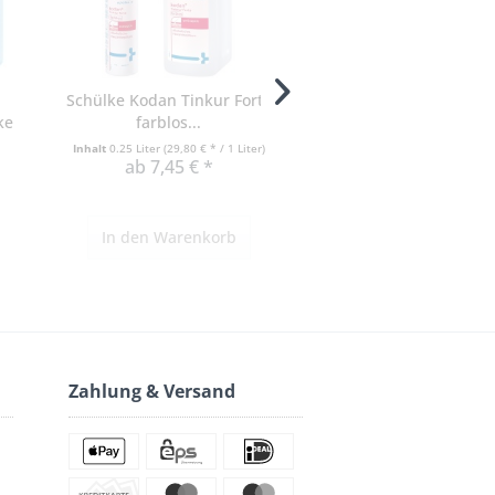
Schülke Kodan Tinkur Forte
Schülke kodan N w
ke
farblos...
Flächendesinfektion
Inhalt
0.25 Liter
(29,80 € * / 1 Liter)
ab 7,45 € *
ab 9,67 € *
In den
Warenkorb
In den
Warenko
Zahlung & Versand