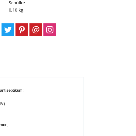
Schülke
0,10 kg
antiseptikum:
IV)
imen,