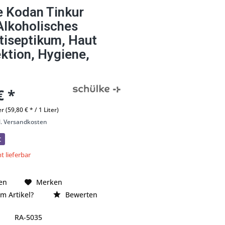
e Kodan Tinkur
Alkoholisches
tiseptikum, Haut
ktion, Hygiene,
€ *
er (59,80 € * / 1 Liter)
l. Versandkosten
t
t lieferbar
en
Merken
m Artikel?
Bewerten
RA-5035