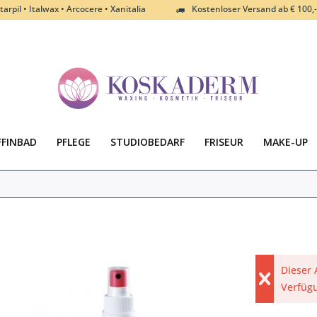
tarpil • Italwax • Arcocere • Xanitalia
Kostenloser Versand ab € 100,-
FFINBAD
PFLEGE
STUDIOBEDARF
FRISEUR
MAKE-UP
Dieser 
Verfüg