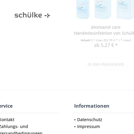
desmanol care
Händedesinfektion von Schül
Inhalt
0.1 Liter
(52,70 € * / 1 Liter)
ab 5,27 € *
In den
Warenkorb
ervice
Informationen
Kontakt
Datenschutz
Zahlungs- und
Impressum
Versandbedingungen