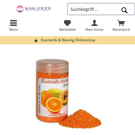
Menü
Merkzettel
Mein Konto
Warenkorb
Suchen
Kosmetik & Waxing Onlineshop