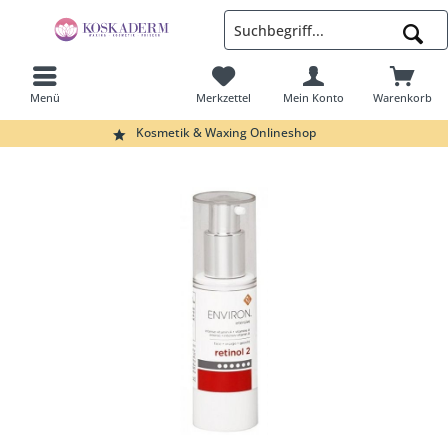
Menü
Merkzettel
Mein Konto
Warenkorb
Suchen
Kosmetik & Waxing Onlineshop