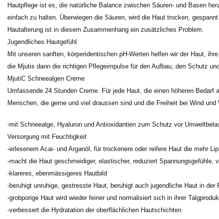
Hautpflege ist es, die natürliche Balance zwischen Säuren- und Basen herz
einfach zu halten. Überwiegen die Säuren, wird die Haut trocken, gespannt
Hautalterung ist in diesem Zusammenhang ein zusätzliches Problem.
Jugendliches Hautgefühl
Mit unseren sanften, körperidentischen pH-Werten helfen wir der Haut, ihr
die Mjutis dann die richtigen Pflegeimpulse für den Aufbau, den Schutz u
MjutiC Schneealgen Creme
Umfassende 24 Stunden Creme. Für jede Haut, die einen höheren Bedarf an
Menschen, die gerne und viel draussen sind und die Freiheit bei Wind und 
-mit Schneealge, Hyaluron und Antioxidantien zum Schutz vor Umweltbela
Versorgung mit Feuchtigkeit
-erlesenem Acai- und Arganöl, für trockenere oder reifere Haut die mehr Li
-macht die Haut geschmeidiger, elastischer, reduziert Spannungsgefühle, ve
-klareres, ebenmässigeres Hautbild
-beruhigt unruhige, gestresste Haut, beruhigt auch jugendliche Haut in der 
-grobporige Haut wird wieder feiner und normalisiert sich in ihrer Talgprod
-verbessert die Hydratation der oberflächlichen Hautschichten