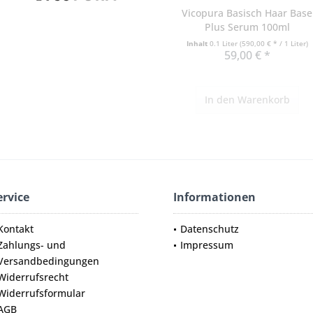
Vicopura Basisch Haar Base
Plus Serum 100ml
Inhalt
0.1 Liter
(590,00 € * / 1 Liter)
59,00 € *
In den
Warenkorb
ervice
Informationen
Kontakt
Datenschutz
Zahlungs- und
Impressum
Versandbedingungen
Widerrufsrecht
Widerrufsformular
AGB