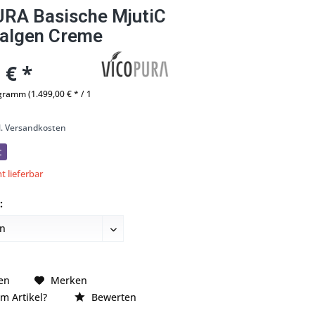
RA Basische MjutiC
algen Creme
 € *
ogramm (1.499,00 € * / 1
l. Versandkosten
t
t lieferbar
:
en
Merken
m Artikel?
Bewerten