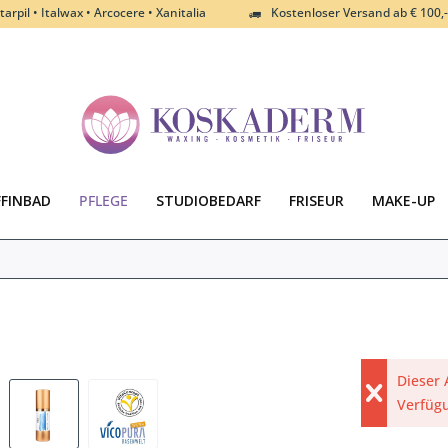
tarpil • Italwax • Arcocere • Xanitalia
Kostenloser Versand ab € 100,-
FFINBAD
PFLEGE
STUDIOBEDARF
FRISEUR
MAKE-UP
Dieser 
Verfüg