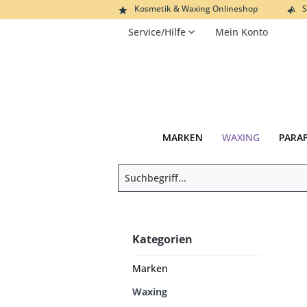
Kosmetik & Waxing Onlineshop
S
Service/Hilfe
Mein Konto
MARKEN
WAXING
PARA
Kategorien
Marken
Waxing