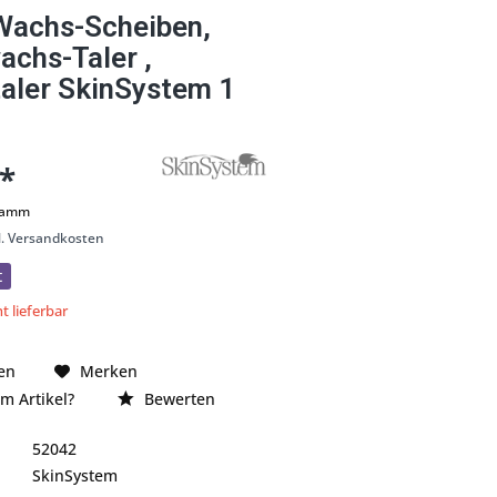
Wachs-Scheiben,
chs-Taler ,
aler SkinSystem 1
 *
gramm
l. Versandkosten
t
t lieferbar
en
Merken
m Artikel?
Bewerten
52042
SkinSystem