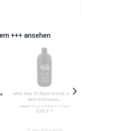
tem +++ ansehen
After Wax Öl Black Orchid, nach
te
Wachsspatel 22cm A
dem Enthaaren...
Löffel für Wachs,
Inhalt
0.5 Liter
(19,90 € * / 1 Liter)
9,95 € *
7,95 € *
In den
Warenkorb
In den
Warenko