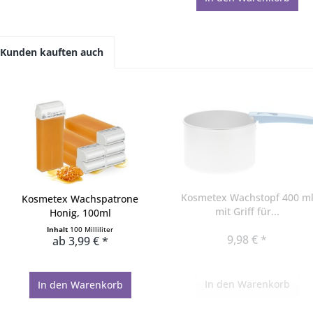
Kunden kauften auch
Kosmetex Wachstopf 400 m
Kosmetex Wachspatrone
mit Griff für...
Honig, 100ml
Inhalt
100 Milliliter
9,98 € *
ab 3,99 € *
In den
Warenkorb
In den
Warenkorb