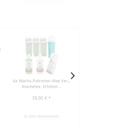
l
6x Wachs-Patronen Aloe Vera
100 Alkotip Alkohol-Tup
Kosmetex, Erhitzer...
x 65 mm,
Inhalt
1 Liter
39,95 € *
2,98 € *
In den
Warenkorb
In den
Warenkorb