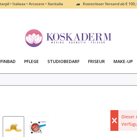
tarpil • Italwax • Arcocere • Xanitalia
Kostenloser Versand ab € 100,-
FFINBAD
PFLEGE
STUDIOBEDARF
FRISEUR
MAKE-UP
Dieser 
Verfüg