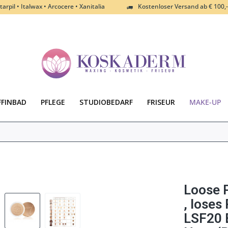
tarpil • Italwax • Arcocere • Xanitalia
Kostenloser Versand ab € 100,-
FFINBAD
PFLEGE
STUDIOBEDARF
FRISEUR
MAKE-UP
Loose 
, loses
LSF20 B