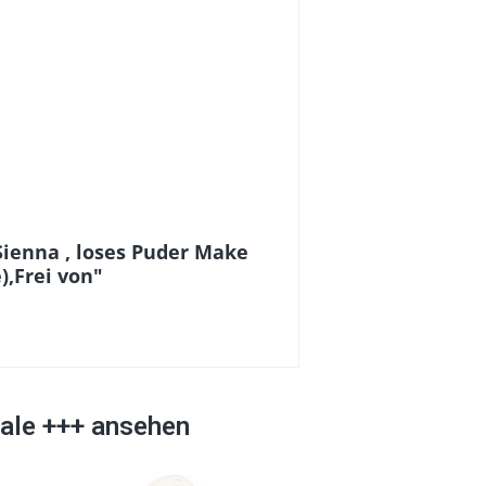
ienna , loses Puder Make
),Frei von"
dale +++ ansehen