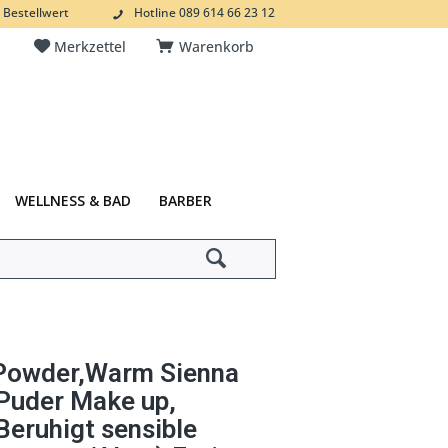
 Bestellwert
Hotline 089 614 66 23 12
Merkzettel
Warenkorb
WELLNESS & BAD
BARBER
Powder,Warm Sienna
 Puder Make up,
eruhigt sensible