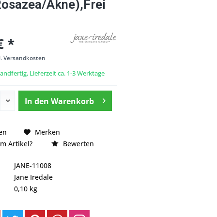
Rosazea/Akne),Frei
€ *
l. Versandkosten
andfertig, Lieferzeit ca. 1-3 Werktage
In den
Warenkorb
en
Merken
m Artikel?
Bewerten
JANE-11008
Jane Iredale
0,10 kg