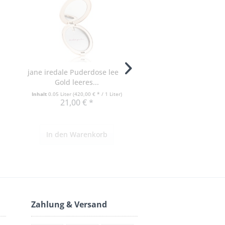
jane iredale Puderdose leer -
jane iredale Puderdos
Gold leeres...
Puderdose leer -
Inhalt
0.05 Liter
(420,00 € * / 1 Liter)
Inhalt
0.0005 Liter
(42.000,00 €
21,00 € *
21,00 € *
In den
Warenkorb
In den
Warenko
Zahlung & Versand