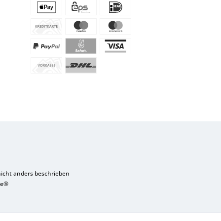
cht anders beschrieben
re®