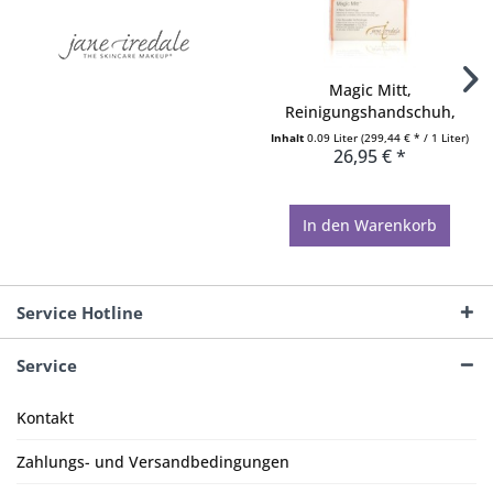
Magic Mitt,
Reinigungshandschuh,
Waschhandschuh...
Inhalt
0.09 Liter
(299,44 € * / 1 Liter)
26,95 € *
In den
Warenkorb
Service Hotline
Service
Kontakt
Zahlungs- und Versandbedingungen