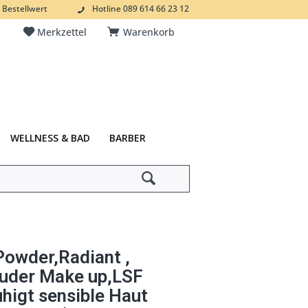
 Bestellwert
Hotline 089 614 66 23 12
Merkzettel
Warenkorb
WELLNESS & BAD
BARBER
Powder,Radiant ,
Puder Make up,LSF
higt sensible Haut