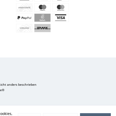
cht anders beschrieben
re®
ookies,