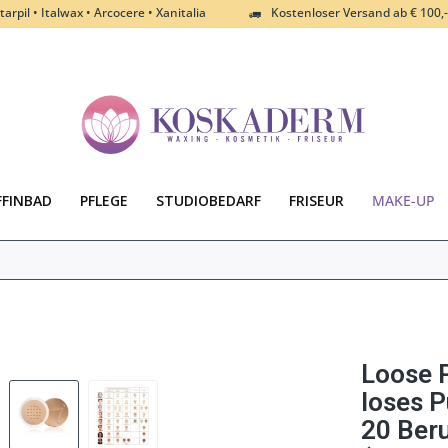
tarpil • Italwax • Arcocere • Xanitalia
Kostenloser Versand ab € 100,-
FFINBAD
PFLEGE
STUDIOBEDARF
FRISEUR
MAKE-UP
Loose 
loses 
20 Beru