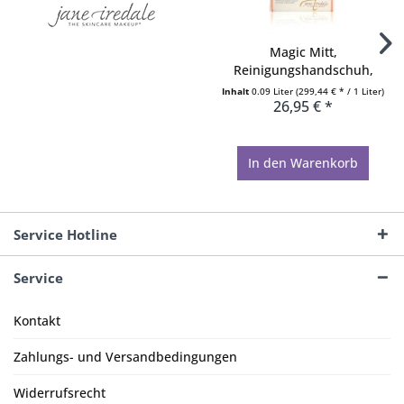
Magic Mitt,
Reinigungshandschuh,
Waschhandschuh...
Inhalt
0.09 Liter
(299,44 € * / 1 Liter)
26,95 € *
In den
Warenkorb
Service Hotline
Service
Kontakt
Zahlungs- und Versandbedingungen
Widerrufsrecht