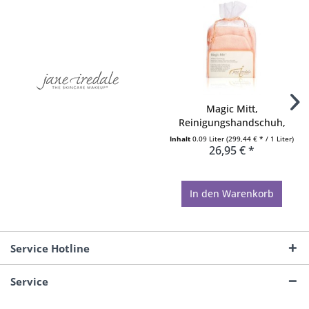
Magic Mitt,
Reinigungshandschuh,
Waschhandschuh...
Inhalt
0.09 Liter
(299,44 € * / 1 Liter)
26,95 € *
In den
Warenkorb
Service Hotline
Service