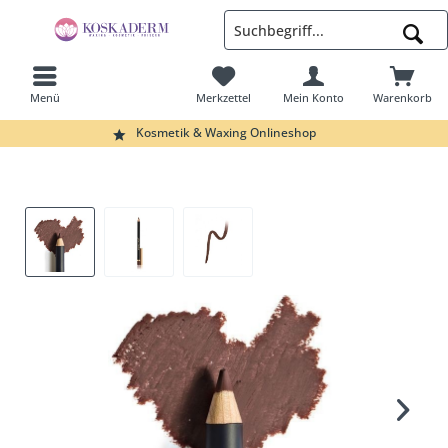
Menü
Merkzettel
Mein Konto
Warenkorb
Suchen
Kosmetik & Waxing Onlineshop