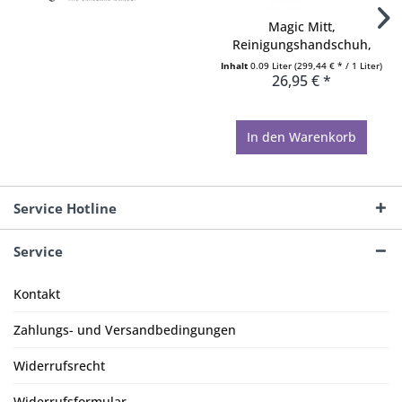
Magic Mitt,
Reinigungshandschuh,
Waschhandschuh...
Inhalt
0.09 Liter
(299,44 € * / 1 Liter)
26,95 € *
In den
Warenkorb
Service Hotline
Service
Kontakt
Zahlungs- und Versandbedingungen
Widerrufsrecht
Widerrufsformular